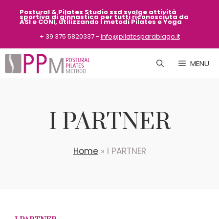
Vai
Postural & Pilates Studio ssd svolge attività
sportiva
di ginnastica per tutti riconosciuta da
al
ASI
e CONI, utilizzando i metodi Pilates e Yoga
contenuto
+ 39 375 5820337 -
info@pilatesparabiago.it
MENU
I PARTNER
Home
»
I PARTNER