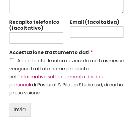
o
n
e
Recapito telefonico
Email (facoltativa)
A
(facoltativo)
c
c
e
t
Accettazione trattamento dati
*
t
a
Accetto che le informazioni da me trasmesse
z
vengano trattate come precisato
i
o
nell''
Informativa sul trattamento dei dati
n
personali
di Postural & Pilates Studio ssd, di cui ho
e
preso visione.
Invia