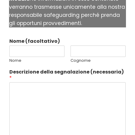
verranno trasmesse unicamente alla nostra
responsabile safeguarding perché prenda
gli opportuni provvedimenti.
R
Nome (facoltativo)
e
c
a
Nome
Cognome
p
i
Descrizione della segnalazione (necessaria)
t
*
o
s
e
g
n
a
l
a
z
i