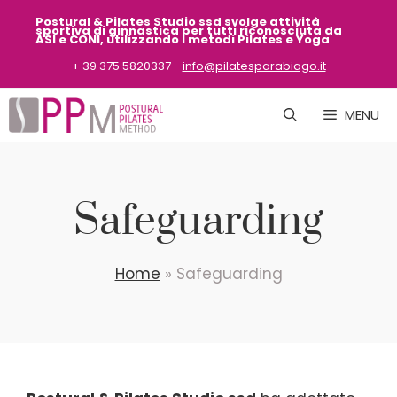
Vai
Postural & Pilates Studio ssd svolge attività
sportiva
di ginnastica per tutti riconosciuta da
al
ASI
e CONI, utilizzando i metodi Pilates e Yoga
contenuto
+ 39 375 5820337 -
info@pilatesparabiago.it
MENU
Safeguarding
Home
»
Safeguarding