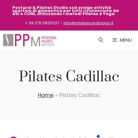
Vai
Postural & Pilates Studio ssd svolge attività
sportiva
di ginnastica per tutti riconosciuta da
al
ASI
e CONI, utilizzando i metodi Pilates e Yoga
contenuto
+ 39 375 5820337 -
info@pilatesparabiago.it
MENU
Pilates Cadillac
Home
»
Pilates Cadillac