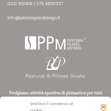
0331 1521419 | 375 5820337
info@pilatesparabiago.it
Svolgiamo attività sportiva
di ginnastica per tutti
riconosciuta da ASI
e CONI, utilizzando i metodi
Gestisci il consenso ai
Pilates e Yoga
cookie