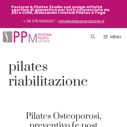
Vai
Postural & Pilates Studio ssd svolge attività
sportiva
di ginnastica per tutti riconosciuta da
al
ASI
e CONI, utilizzando i metodi Pilates e Yoga
contenuto
+ 39 375 5820337 -
info@pilatesparabiago.it
MENU
pilates
riabilitazione
Pilates Osteoporosi,
preventivo (e post