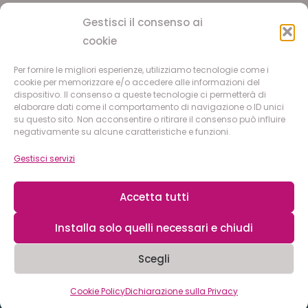
riconosciuta da ASI
e CONI, utilizzando i metodi
Gestisci il consenso ai
Pilates e Yoga
cookie
Per fornire le migliori esperienze, utilizziamo tecnologie come i
SEGUICI
cookie per memorizzare e/o accedere alle informazioni del
dispositivo. Il consenso a queste tecnologie ci permetterà di
elaborare dati come il comportamento di navigazione o ID unici
su questo sito. Non acconsentire o ritirare il consenso può influire
Facebook
negativamente su alcune caratteristiche e funzioni.
Instagram
Gestisci servizi
Accetta tutti
© 2026 POSTURAL & PILATES STUDIO S.S.D.
Piazza Maggiolini, 34, 20015 Parabiago (MI) | C.F.
Installa solo quelli necessari e chiudi
10382450962 | affiliazione ASI LOM-MI1256
Scegli
Cookie Policy
|
Dichiarazione sulla Privacy
|
Safeguarding
Cookie Policy
Dichiarazione sulla Privacy