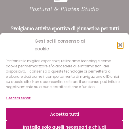
Svolgiamo attività sportiva
di ginnastica per tutti
riconosciuta da ASI
e CONI, utilizzando i metodi
Gestisci il consenso ai
Pilates e Yoga
cookie
Per fornire le migliori esperienze, utilizziamo tecnologie come i
SEGUICI
cookie per memorizzare e/o accedere alle informazioni del
dispositivo. Il consenso a queste tecnologie ci permetterà di
elaborare dati come il comportamento di navigazione o ID unici
su questo sito. Non acconsentire o ritirare il consenso può influire
Facebook
negativamente su alcune caratteristiche e funzioni.
Instagram
Gestisci servizi
Accetta tutti
© 2026 POSTURAL & PILATES STUDIO S.S.D.
Piazza Maggiolini, 34, 20015 Parabiago (MI) | C.F.
Installa solo quelli necessari e chiudi