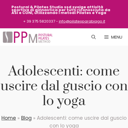
Vai
Postural & Pilates Studio ssd svolge attività
sportiva
di ginnastica per tutti riconosciuta da
al
ASI
e CONI, utilizzando i metodi Pilates e Yoga
contenuto
+ 39 375 5820337 -
info@pilatesparabiago.it
MENU
Adolescenti: come
uscire dal guscio con
lo yoga
Home
»
Blog
»
Adolescenti: come uscire dal guscio
con lo yoga