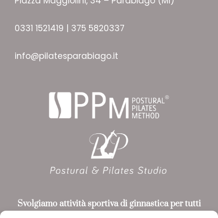
Piazza Maggiolini, 34 – Parabiago (Mi)
0331 1521419 | 375 5820337
info@pilatesparabiago.it
Svolgiamo attività sportiva
di ginnastica per tutti
riconosciuta da ASI
e CONI, utilizzando i metodi