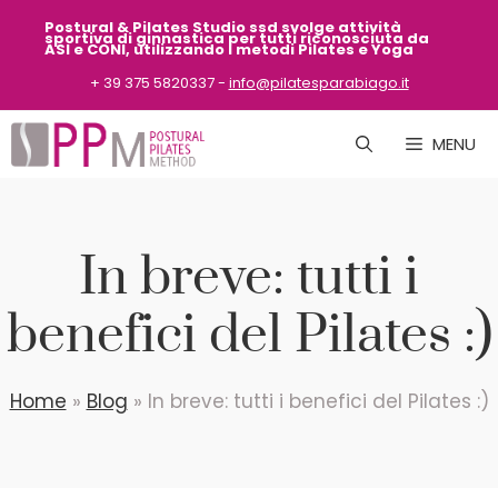
Vai
Postural & Pilates Studio ssd svolge attività
sportiva
di ginnastica per tutti riconosciuta da
al
ASI
e CONI, utilizzando i metodi Pilates e Yoga
contenuto
+ 39 375 5820337 -
info@pilatesparabiago.it
MENU
In breve: tutti i
benefici del Pilates :)
Home
»
Blog
»
In breve: tutti i benefici del Pilates :)