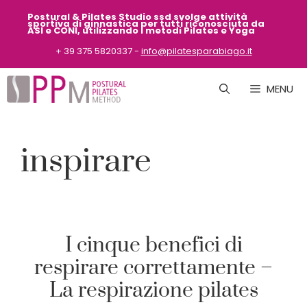
Vai
Postural & Pilates Studio ssd svolge attività
sportiva
di ginnastica per tutti riconosciuta da
al
ASI
e CONI, utilizzando i metodi Pilates e Yoga
contenuto
+ 39 375 5820337 -
info@pilatesparabiago.it
MENU
inspirare
I cinque benefici di
respirare correttamente –
La respirazione pilates