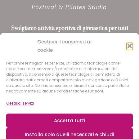
Svolgiamo attività sportiva
di ginnastica per tutti
riconosciuta da ASI
e CONI, utilizzando i metodi
Gestisci il consenso ai
Pilates e Yoga
cookie
Per fornire le migliori esperienze, utilizziamo tecnologie come i
SEGUICI
cookie per memorizzare e/o accedere alle informazioni del
dispositivo. Il consenso a queste tecnologie ci permetterà di
elaborare dati come il comportamento di navigazione o ID unici
su questo sito. Non acconsentire o ritirare il consenso può influire
Facebook
negativamente su alcune caratteristiche e funzioni.
Instagram
Gestisci servizi
Accetta tutti
© 2026 POSTURAL & PILATES STUDIO S.S.D.
Piazza Maggiolini, 34, 20015 Parabiago (MI) | C.F.
Installa solo quelli necessari e chiudi